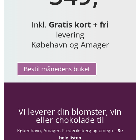
Inkl.
Gratis kort + fri
levering
Købehavn og Amager
Bestil månedens buket
Vi leverer din blomster, vin
eller chokolade til
København, Amager, Frederiksberg og omegn –
Se
hele listen