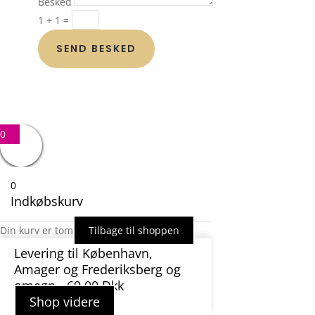
Besked
1 + 1
=
SEND BESKED
0
0
Indkøbskurv
Din kurv er tom
Tilbage til shoppen
Levering til København,
Amager og Frederiksberg og
omegn - 69,00 Dkk
Shop videre