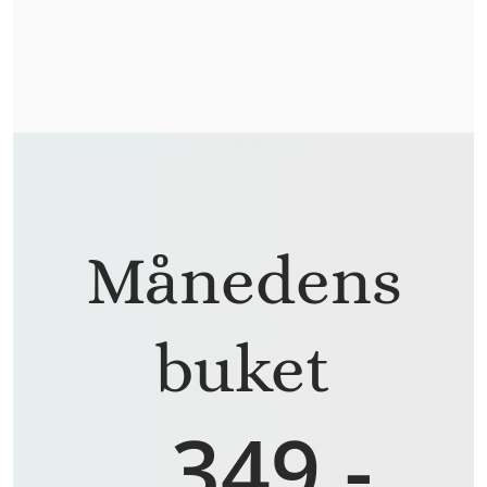
Månedens
buket
349,-