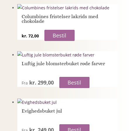
Columbines fristelser lakrids med
chokolade
Bestil
kr.
72,00
Luftig jule blomsterbuket røde farver
kr. 299,00
Bestil
Fra
Evighedsbuket jul
kr. 249,00
Bestil
Fra