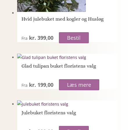
Hvid julebuket med kogler og Husløg
kr. 399,00
Bestil
Fra
Glad tulipan buket floristens valg
kr. 199,00
Læs mere
Fra
Julebuket floristens valg