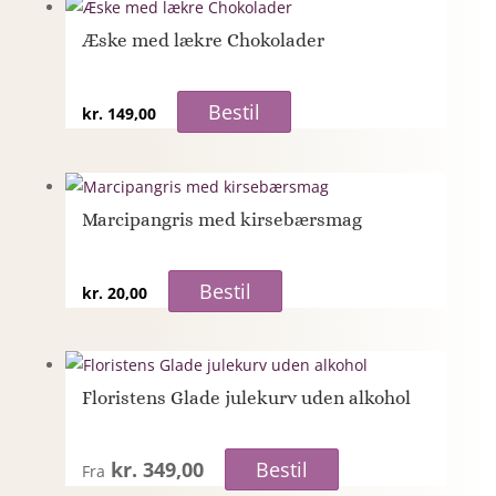
Æske med lækre Chokolader
Bestil
kr.
149,00
Marcipangris med kirsebærsmag
Bestil
kr.
20,00
Floristens Glade julekurv uden alkohol
kr. 349,00
Bestil
Fra