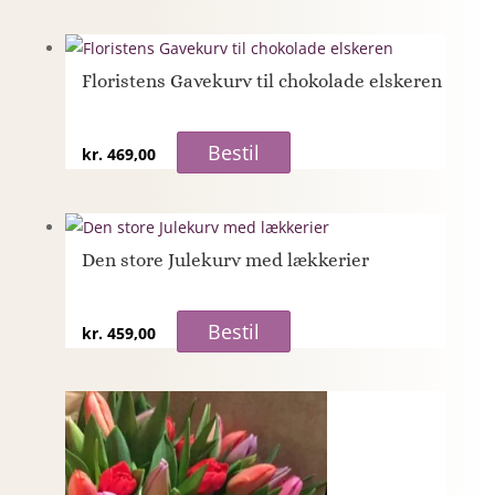
Floristens Gavekurv til chokolade elskeren
Bestil
kr.
469,00
Den store Julekurv med lækkerier
Bestil
kr.
459,00