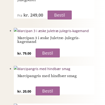
kr. 249,00
Bestil
Fra
Marcipan 3 i æske Juletræ-julegris-
kagemand
Bestil
kr.
79,00
Marcipangris med hindbær smag
Bestil
kr.
20,00