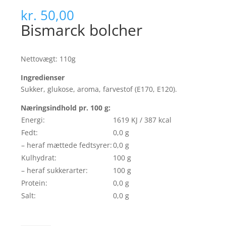
kr.
50,00
Bismarck bolcher
Nettovægt: 110g
Ingredienser
Sukker, glukose, aroma, farvestof (E170, E120).
Næringsindhold pr. 100 g:
Energi:
1619 KJ / 387 kcal
Fedt:
0,0 g
– heraf mættede fedtsyrer:
0,0 g
Kulhydrat:
100 g
– heraf sukkerarter:
100 g
Protein:
0,0 g
Salt:
0,0 g