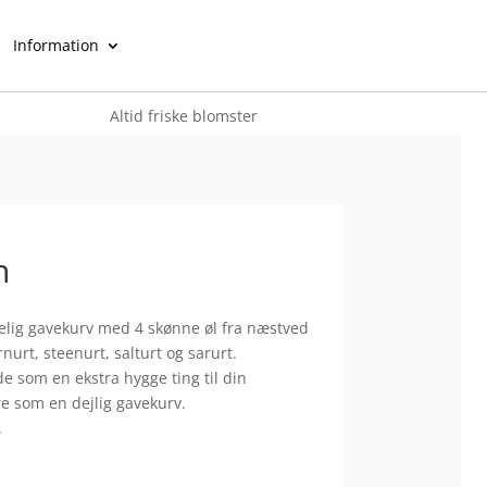
Information
Altid friske blomster
n
gelig gavekurv med 4 skønne øl fra næstved
urt, steenurt, salturt og sarurt.
de som en ekstra hygge ting til din
re som en dejlig gavekurv.
.