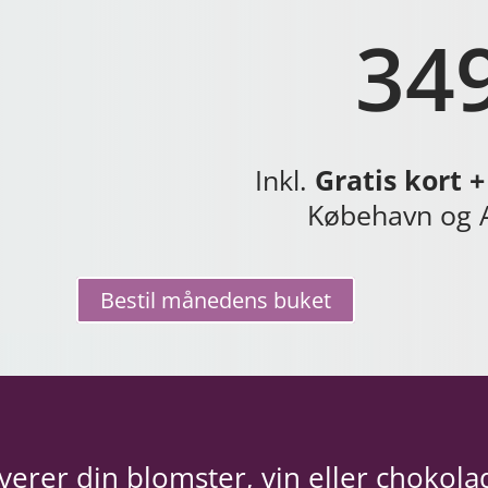
349
Inkl.
Gratis kort + 
Købehavn og 
Bestil månedens buket
everer din blomster, vin eller chokolad