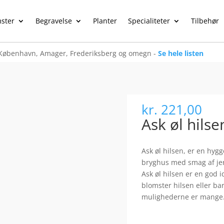
ster
Begravelse
Planter
Specialiteter
Tilbehør
København, Amager, Frederiksberg og omegn -
Se hele listen
kr.
221,00
Ask øl hilse
Ask øl hilsen, er en hyg
bryghus med smag af jern
Ask øl hilsen er en god i
blomster hilsen eller ba
mulighederne er mange