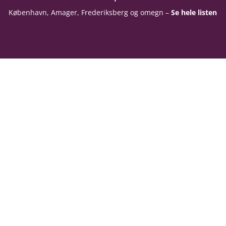
København, Amager, Frederiksberg og omegn –
Se hele listen
Navn
resse
Email
leuran’s Blomster
orshavnsgade 28
Besked
00 København s
14 + 8
=
R: 27425461
SEND BESKED