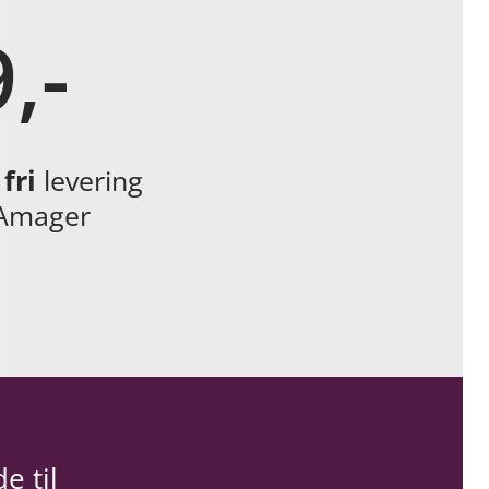
,-
fri
levering
Amager
e til