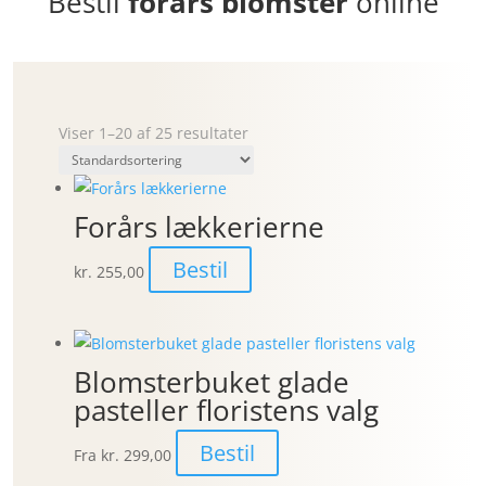
Bestil
forårs blomster
online
Viser 1–20 af 25 resultater
Forårs lækkerierne
Bestil
kr.
255,00
Blomsterbuket glade
pasteller floristens valg
Bestil
Fra
kr. 299,00