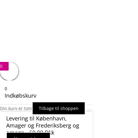
Besked
1 + 6
=
SEND BESKED
0
0
Indkøbskurv
Din kurv er tom
Tilbage til shoppen
Levering til København,
Amager og Frederiksberg og
omegn - 69,00 Dkk