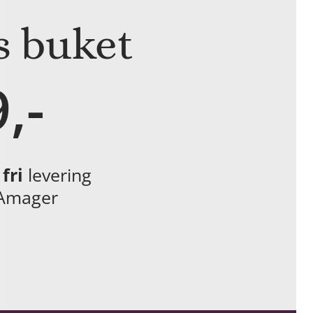
 buket
,-
fri
levering
Amager