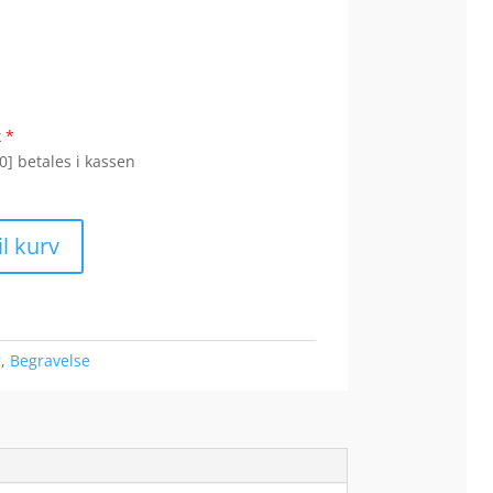
k
*
0] betales i kassen
til kurv
r
,
Begravelse