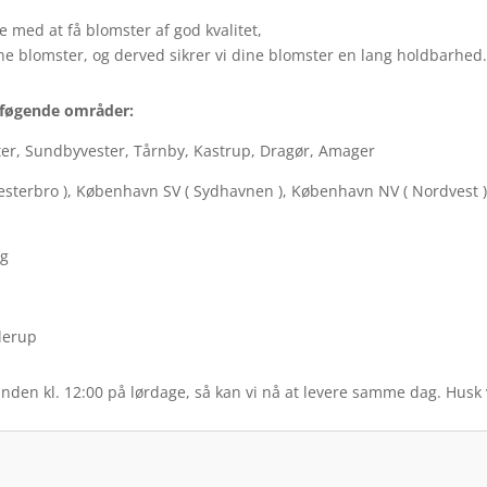
 med at få blomster af god kvalitet,
ine blomster, og derved sikrer vi dine blomster en lang holdbarhed.
il føgende områder:
ter, Sundbyvester, Tårnby, Kastrup, Dragør, Amager
esterbro ), København SV ( Sydhavnen ), København NV ( Nordvest )
rg
lerup
inden kl. 12:00 på lørdage, så kan vi nå at levere samme dag. Husk