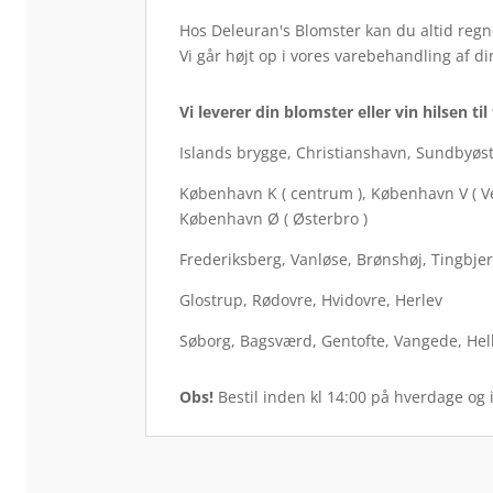
Hos Deleuran's Blomster kan du altid regne
Vi går højt op i vores varebehandling af d
Vi leverer din blomster eller vin hilsen t
Islands brygge, Christianshavn, Sundbyøs
København K ( centrum ), København V ( V
København Ø ( Østerbro )
Frederiksberg, Vanløse, Brønshøj, Tingbje
Glostrup, Rødovre, Hvidovre, Herlev
Søborg, Bagsværd, Gentofte, Vangede, Hel
Obs!
Bestil inden kl 14:00 på hverdage og 