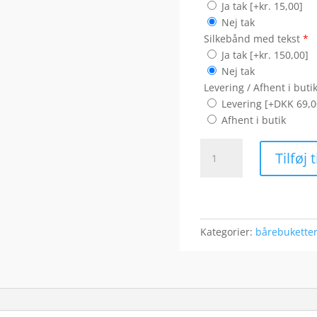
Ja tak
[+kr. 15,00]
Nej tak
Silkebånd med tekst
*
Ja tak
[+kr. 150,00]
Nej tak
Levering / Afhent i buti
Levering [+DKK 69,0
Afhent i butik
Begravelses
Tilføj 
buket
i
hvide
farver
antal
Kategorier:
bårebukette