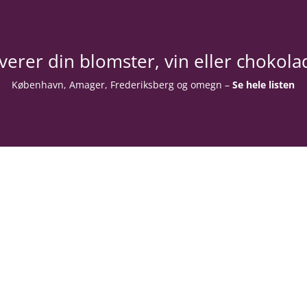
everer din blomster, vin eller chokolad
København, Amager, Frederiksberg og omegn –
Se hele listen
Navn
resse
Email
leuran’s Blomster