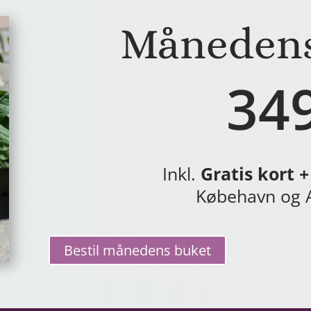
Månedens
349
Inkl.
Gratis kort + 
Købehavn og 
Bestil månedens buket