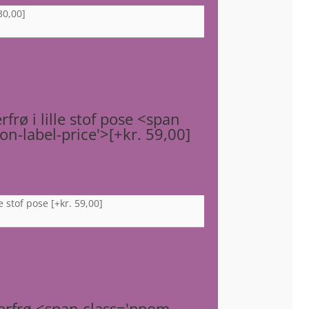
30,00]
frø i lille stof pose <span
n-label-price'>[+kr. 59,00]
le stof pose
[+kr. 59,00]
erfrø <span class='ppom-