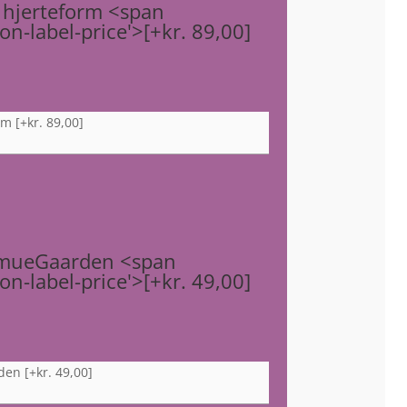
 hjerteform <span
n-label-price'>[+kr. 89,00]
orm
[+kr. 89,00]
lmueGaarden <span
n-label-price'>[+kr. 49,00]
rden
[+kr. 49,00]