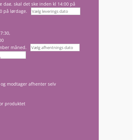
dag, skal det ske inden kl 14:00 på
0 på lørdage.
7:30,
00
mber måned.
 og modtager afhenter selv
 for produktet