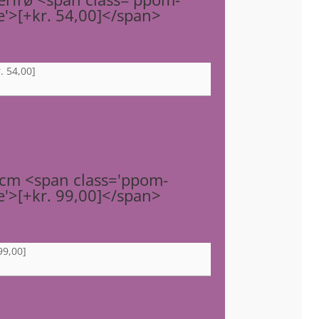
ce'>[+kr. 54,00]</span>
. 54,00]
3cm <span class='ppom-
ce'>[+kr. 99,00]</span>
99,00]