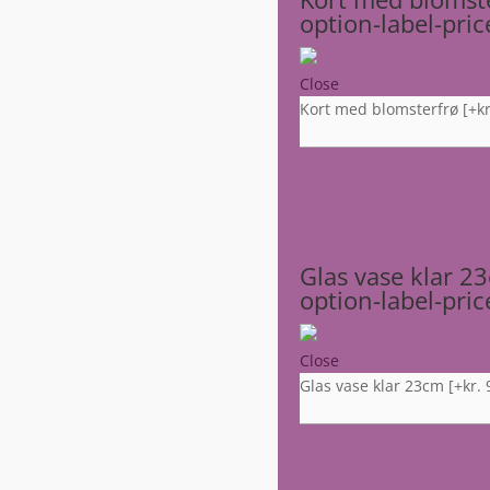
option-label-pri
Close
Kort med blomsterfrø
[+kr
Glas vase klar 2
option-label-pri
Close
Glas vase klar 23cm
[+kr. 