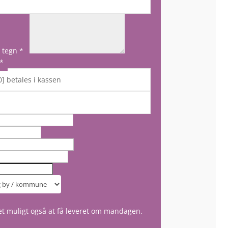
0 tegn
*
*
] betales i kassen
t muligt også at få leveret om mandagen.