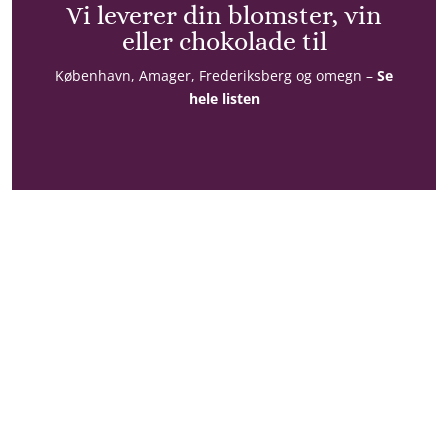
Vi leverer din blomster, vin
eller chokolade til
København, Amager, Frederiksberg og omegn –
Se
hele listen
Konto
Din konto
Kontoinformationer