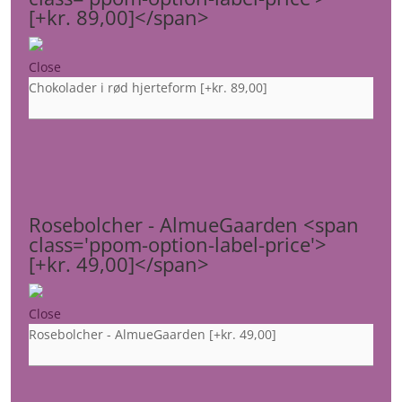
[+kr. 89,00]</span>
Close
Chokolader i rød hjerteform
[+kr. 89,00]
Rosebolcher - AlmueGaarden <span
class='ppom-option-label-price'>
[+kr. 49,00]</span>
Close
Rosebolcher - AlmueGaarden
[+kr. 49,00]