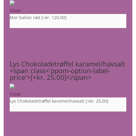
Close
Mor ballon rød
[+kr. 120,00]
Lys Chokoladetrøffel karamel/havsalt
<span class='ppom-option-label-
price'>[+kr. 25,00]</span>
Close
Lys Chokoladetrøffel karamel/havsalt
[+kr. 25,00]