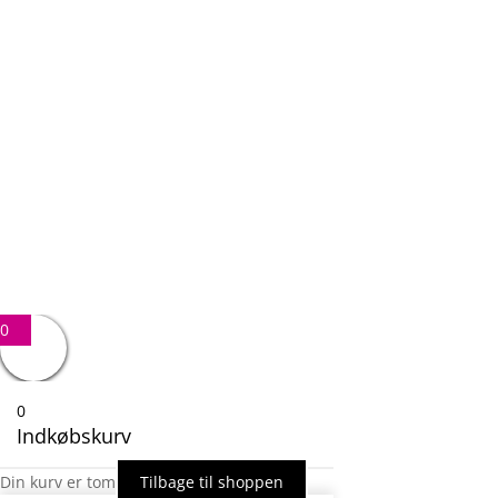
Email
Besked
11 + 8
=
SEND BESKED
0
0
Indkøbskurv
Din kurv er tom
Tilbage til shoppen