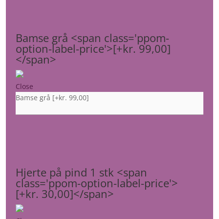
Bamse grå <span class='ppom-
option-label-price'>[+kr. 99,00]
</span>
Close
Bamse grå
[+kr. 99,00]
Hjerte på pind 1 stk <span
class='ppom-option-label-price'>
[+kr. 30,00]</span>