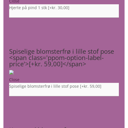
Close
Hjerte på pind 1 stk
[+kr. 30,00]
Spiselige blomsterfrø i lille stof pose
<span class='ppom-option-label-
price'>[+kr. 59,00]</span>
Close
Spiselige blomsterfrø i lille stof pose
[+kr. 59,00]