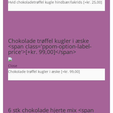
Hvid chokoladetrøffel kugle hindbær/lakrids
[+kr. 25,00]
Chokolade trøffel kugler i æske
<span class='ppom-option-label-
price'>[+kr. 99,00]</span>
Close
Chokolade trøffel kugler i æske
[+kr. 99,00]
6 stk chokolade hjerte mix <span