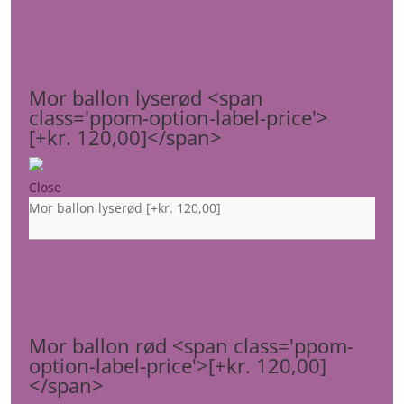
Mor ballon lyserød <span
class='ppom-option-label-price'>
[+kr. 120,00]</span>
Close
Mor ballon lyserød
[+kr. 120,00]
Mor ballon rød <span class='ppom-
option-label-price'>[+kr. 120,00]
</span>