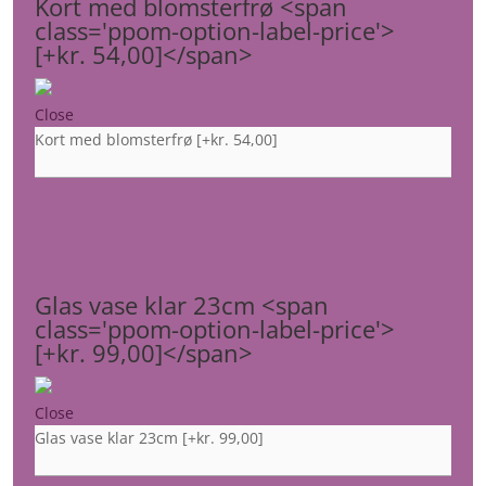
Kort med blomsterfrø <span
class='ppom-option-label-price'>
[+kr. 54,00]</span>
Close
Kort med blomsterfrø
[+kr. 54,00]
Glas vase klar 23cm <span
class='ppom-option-label-price'>
[+kr. 99,00]</span>
Close
Glas vase klar 23cm
[+kr. 99,00]