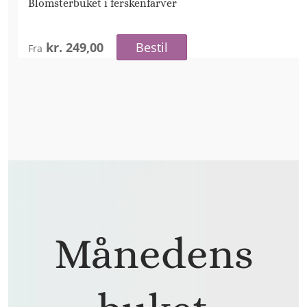
Blomsterbuket i ferskenfarver
kr. 249,00
Bestil
Fra
Månedens