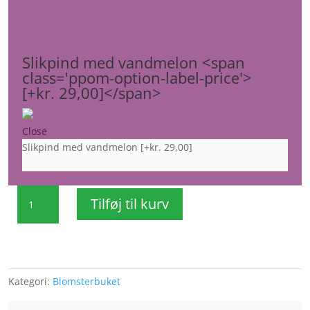
Slikpind med vandmelon <span
class='ppom-option-label-price'>
[+kr. 29,00]</span>
Close
Slikpind med vandmelon
[+kr. 29,00]
Blomsterbuket
Tilføj til kurv
luftig
lilla
farver
antal
Kategori:
Blomsterbuket