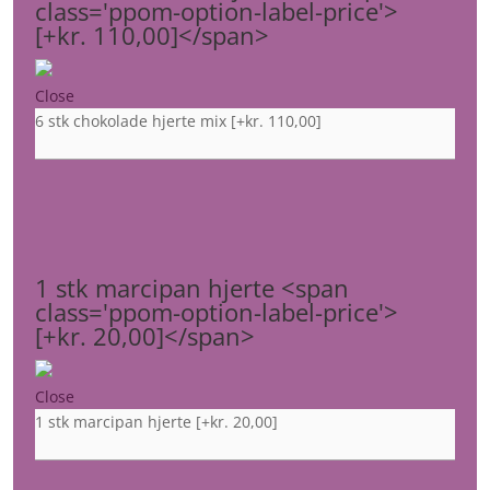
class='ppom-option-label-price'>
[+kr. 110,00]</span>
Close
6 stk chokolade hjerte mix
[+kr. 110,00]
1 stk marcipan hjerte <span
class='ppom-option-label-price'>
[+kr. 20,00]</span>
Close
1 stk marcipan hjerte
[+kr. 20,00]