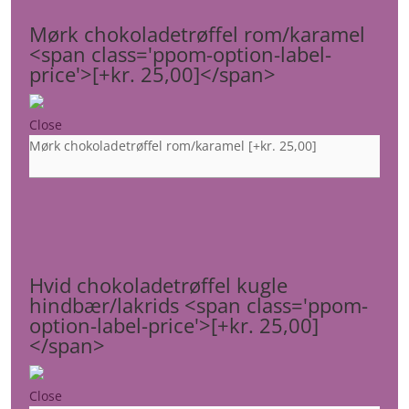
Mørk chokoladetrøffel rom/karamel
<span class='ppom-option-label-
price'>[+kr. 25,00]</span>
Close
Mørk chokoladetrøffel rom/karamel
[+kr. 25,00]
Hvid chokoladetrøffel kugle
hindbær/lakrids <span class='ppom-
option-label-price'>[+kr. 25,00]
</span>
Close