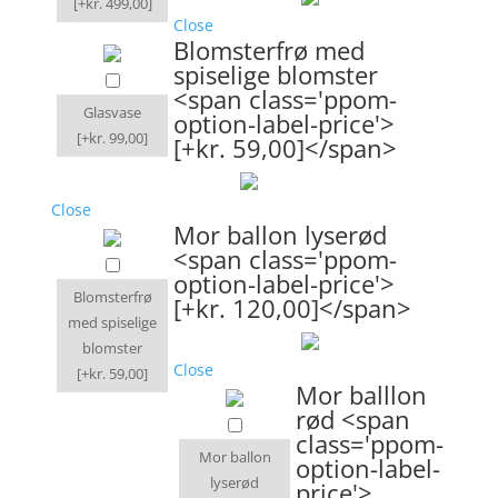
[+kr. 499,00]
Close
Blomsterfrø med
spiselige blomster
<span class='ppom-
Glasvase
option-label-price'>
[+kr. 99,00]
[+kr. 59,00]</span>
Close
Mor ballon lyserød
<span class='ppom-
option-label-price'>
Blomsterfrø
[+kr. 120,00]</span>
med spiselige
blomster
Close
[+kr. 59,00]
Mor balllon
rød <span
class='ppom-
Mor ballon
option-label-
lyserød
price'>