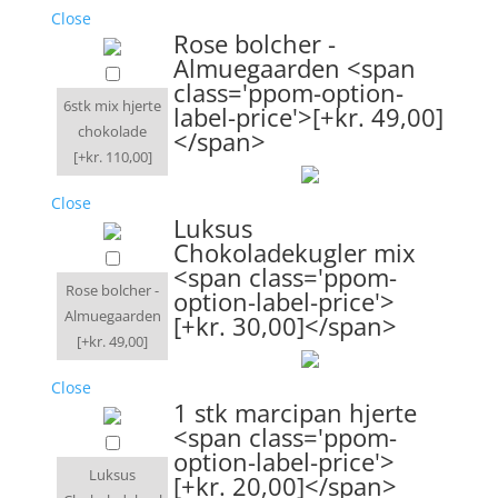
Close
Rose bolcher -
Almuegaarden <span
class='ppom-option-
6stk mix hjerte
label-price'>[+kr. 49,00]
chokolade
</span>
[+kr. 110,00]
Close
Luksus
Chokoladekugler mix
<span class='ppom-
Rose bolcher -
option-label-price'>
Almuegaarden
[+kr. 30,00]</span>
[+kr. 49,00]
Close
1 stk marcipan hjerte
<span class='ppom-
option-label-price'>
Luksus
[+kr. 20,00]</span>