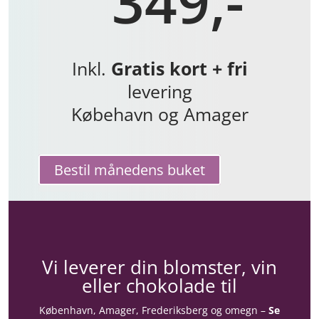
349,-
Inkl.
Gratis kort + fri
levering
Købehavn og Amager
Bestil månedens buket
Vi leverer din blomster, vin
eller chokolade til
København, Amager, Frederiksberg og omegn –
Se