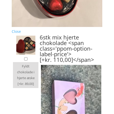
Close
6stk mix hjerte
chokolade <span
class='ppom-option-
label-price'>
[+kr. 110,00]</span>
Fyldt
chokolade i
hjerte æske
[+kr. 89,00]