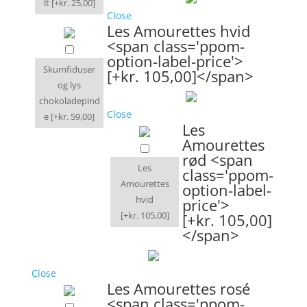
lt
[+kr. 25,00]
Close
Les Amourettes hvid
<span class='ppom-
option-label-price'>
Skumfiduser
[+kr. 105,00]</span>
og lys
chokoladepind
Close
e
[+kr. 59,00]
Les
Amourettes
rød <span
Les
class='ppom-
Amourettes
option-label-
hvid
price'>
[+kr. 105,00]
[+kr. 105,00]
</span>
Close
Les Amourettes rosé
<span class='ppom-