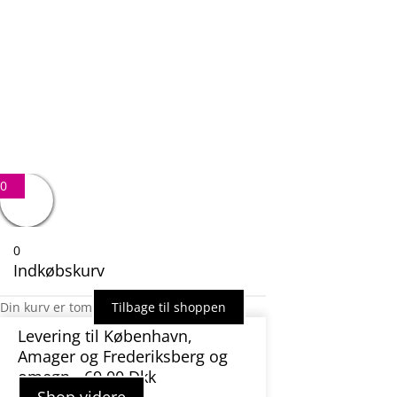
Besked
1 + 15
=
SEND BESKED
0
0
Indkøbskurv
Din kurv er tom
Tilbage til shoppen
Levering til København,
Amager og Frederiksberg og
omegn - 69,00 Dkk
Shop videre