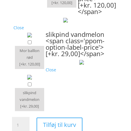
[+kr. 120,00]
[+kr. 120,00]
</span>
Close
slikpind vandmelon
<span class='ppom-
option-label-price'>
Mor balllon
[+kr. 29,00]</span>
rød
[+kr. 120,00]
Close
slikpind
vandmelon
[+kr. 29,00]
Blomster
Tilføj til kurv
buket