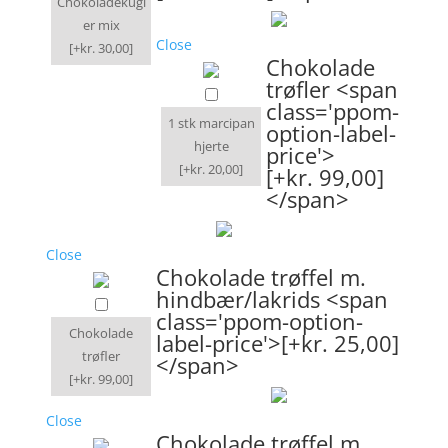
Chokoladekugl
er mix
Close
[+kr. 30,00]
Chokolade
trøfler <span
class='ppom-
1 stk marcipan
option-label-
hjerte
price'>
[+kr. 20,00]
[+kr. 99,00]
</span>
Close
Chokolade trøffel m.
hindbær/lakrids <span
class='ppom-option-
Chokolade
label-price'>[+kr. 25,00]
trøfler
</span>
[+kr. 99,00]
Close
Chokolade trøffel m.