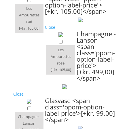
option-label-price'>
Les
[+kr. 105,00]</span>
Amourettes
rød
Close
[+kr. 105,00]
Champagne -
Lanson
<span
Les
class='ppom-
Amourettes
option-label-
rosé
price'>
[+kr. 105,00]
[+kr. 499,00]
</span>
Close
Glasvase <span
class='ppom-option-
label-price'>[+kr. 99,00]
Champagne -
</span>
Lanson