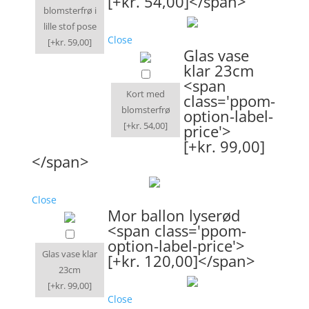
[+kr. 54,00]</span>
blomsterfrø i
lille stof pose
Close
[+kr. 59,00]
Glas vase
klar 23cm
<span
Kort med
class='ppom-
blomsterfrø
option-label-
[+kr. 54,00]
price'>
[+kr. 99,00]
</span>
Close
Mor ballon lyserød
<span class='ppom-
option-label-price'>
Glas vase klar
[+kr. 120,00]</span>
23cm
[+kr. 99,00]
Close