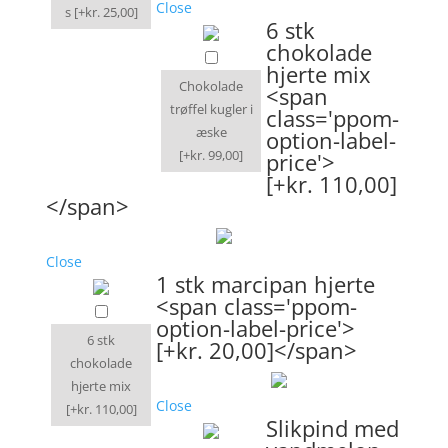
Close
s
[+kr. 25,00]
6 stk
chokolade
hjerte mix
Chokolade
<span
trøffel kugler i
class='ppom-
æske
option-label-
[+kr. 99,00]
price'>
[+kr. 110,00]
</span>
Close
1 stk marcipan hjerte
<span class='ppom-
option-label-price'>
6 stk
[+kr. 20,00]</span>
chokolade
hjerte mix
Close
[+kr. 110,00]
Slikpind med