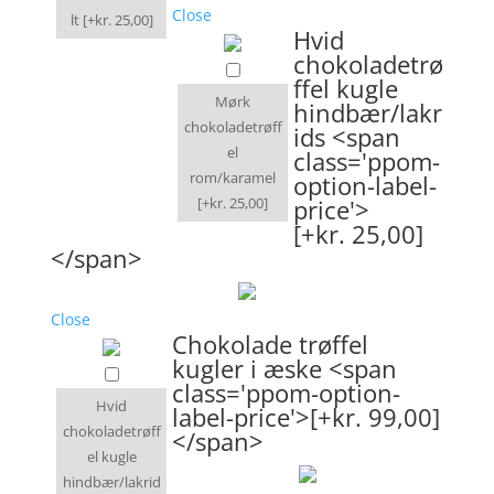
Close
lt
[+kr. 25,00]
Hvid
chokoladetrø
ffel kugle
Mørk
hindbær/lakr
chokoladetrøff
ids <span
el
class='ppom-
rom/karamel
option-label-
[+kr. 25,00]
price'>
[+kr. 25,00]
</span>
Close
Chokolade trøffel
kugler i æske <span
class='ppom-option-
Hvid
label-price'>[+kr. 99,00]
chokoladetrøff
</span>
el kugle
hindbær/lakrid