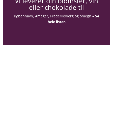
Vi leverer din blomster, vin
eller chokolade til
København, Amager, Frederiksberg og omegn –
Se
hele listen
Konto
Din konto
Kontoinformationer
Ordrer