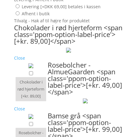
Levering [+DKK 69,00] betales i kassen
Afhent i butik
Tilvalg - Hak af til højre for produktet
Chokolader i rød hjerteform <span
class='ppom-option-label-price'>
[+kr. 89,00]</span>
Close
Rosebolcher -
AlmueGaarden <span
class='ppom-option-
Chokolader i
label-price'>[+kr. 49,00]
rød hjerteform
</span>
[+kr. 89,00]
Close
Bamse grå <span
class='ppom-option-
label-price'>[+kr. 99,00]
Rosebolcher -
</span>