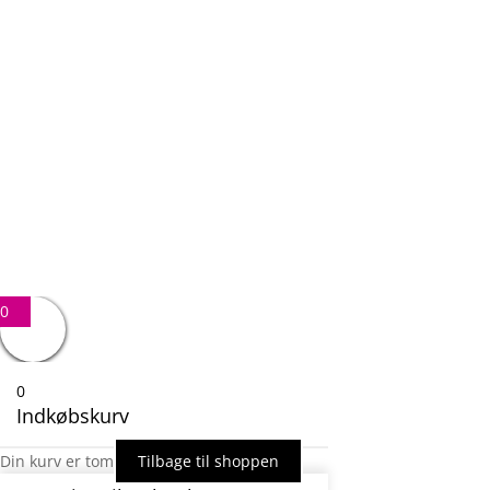
Email
Besked
6 + 1
=
SEND BESKED
0
0
Indkøbskurv
Din kurv er tom
Tilbage til shoppen