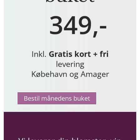
349,-
Inkl.
Gratis kort + fri
levering
Købehavn og Amager
Bestil månedens buket