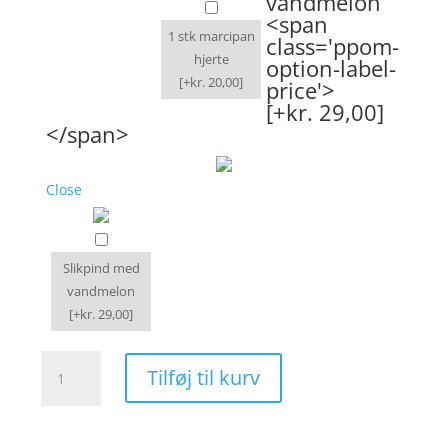
vandmelon
<span
1 stk marcipan
class='ppom-
hjerte
option-label-
[+kr. 20,00]
price'>
[+kr. 29,00]
</span>
Close
Slikpind med
vandmelon
[+kr. 29,00]
Blomster
Tilføj til kurv
i
æske
pastelfarver