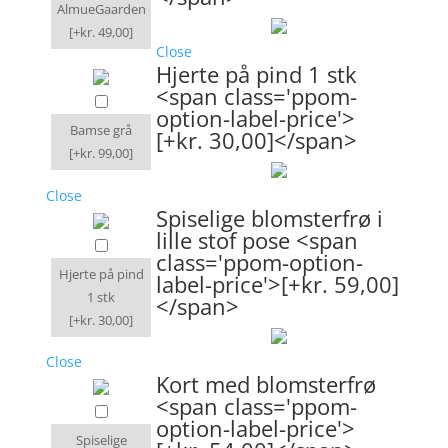
AlmueGaarden
[+kr. 49,00]
Close
Hjerte på pind 1 stk
<span class='ppom-
option-label-price'>
Bamse grå
[+kr. 30,00]</span>
[+kr. 99,00]
Close
Spiselige blomsterfrø i
lille stof pose <span
class='ppom-option-
Hjerte på pind
label-price'>[+kr. 59,00]
1 stk
</span>
[+kr. 30,00]
Close
Kort med blomsterfrø
<span class='ppom-
option-label-price'>
Spiselige