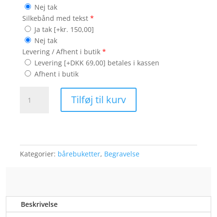
Nej tak
Silkebånd med tekst
*
Ja tak
[+kr. 150,00]
Nej tak
Levering / Afhent i butik
*
Levering [+DKK 69,00] betales i kassen
Afhent i butik
Bårebuket
Tilføj til kurv
orange
farver
antal
Kategorier:
bårebuketter
,
Begravelse
Beskrivelse