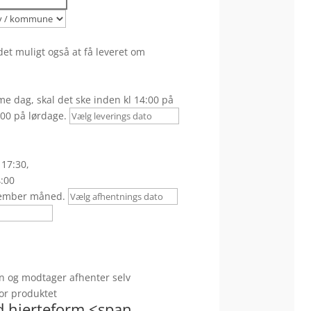
et muligt også at få leveret om
e dag, skal det ske inden kl 14:00 på
00 på lørdage.
 17:30,
4:00
ember måned.
n og modtager afhenter selv
 for produktet
d hjerteform <span