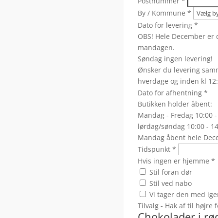
Postnummer
*
By / Kommune
*
Dato for levering
*
OBS! Hele December er d
mandagen.
Søndag ingen levering!
Ønsker du levering samm
hverdage og inden kl 12:
Dato for afhentning
*
Butikken holder åbent:
Mandag - Fredag 10:00 -
lørdag/søndag 10:00 - 1
Mandag åbent hele Dec
Tidspunkt
*
Hvis ingen er hjemme
*
Stil foran dør
Stil ved nabo
Vi tager den med ige
Tilvalg - Hak af til højre
Chokolader i rø