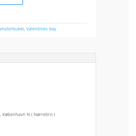
omsterbuket
,
Valentines day
, København N ( Nørrebro )