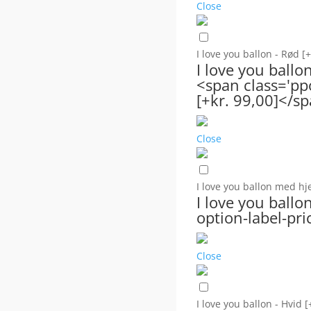
Close
I love you ballon - Rød
[+
I love you ballo
<span class='pp
[+kr. 99,00]</s
Close
I love you ballon med hj
I love you ballo
option-label-pri
Close
I love you ballon - Hvid
[