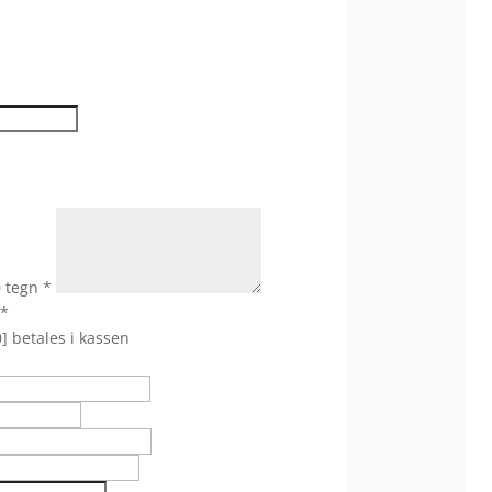
0 tegn
*
*
] betales i kassen