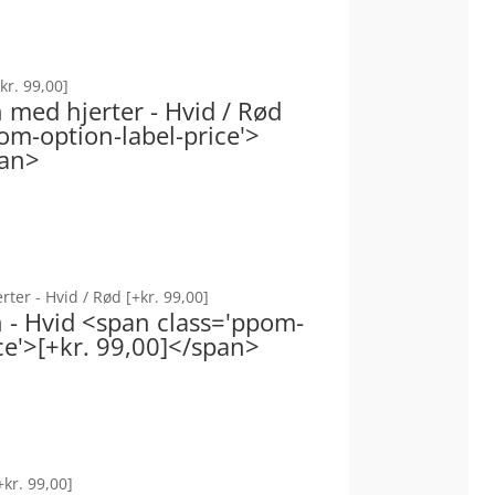
kr. 99,00]
n med hjerter - Hvid / Rød
om-option-label-price'>
pan>
erter - Hvid / Rød
[+kr. 99,00]
n - Hvid <span class='ppom-
ce'>[+kr. 99,00]</span>
+kr. 99,00]