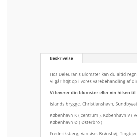
Beskrivelse
Hos Deleuran's Blomster kan du altid regne
Vi går højt op i vores varebehandling af d
Vi leverer din blomster eller vin hilsen t
Islands brygge, Christianshavn, Sundbyøs
København K ( centrum ), København V ( V
København Ø ( Østerbro )
Frederiksberg, Vanløse, Brønshøj, Tingbje