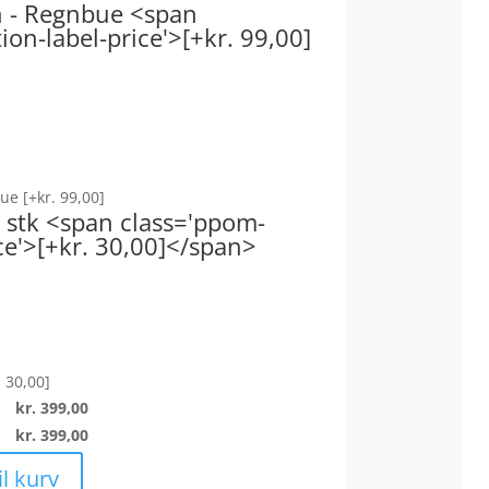
on - Regnbue <span
on-label-price'>[+kr. 99,00]
nbue
[+kr. 99,00]
1 stk <span class='ppom-
ce'>[+kr. 30,00]</span>
. 30,00]
kr.
399,00
kr.
399,00
til kurv