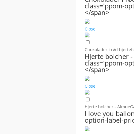
class='ppom-opti
</span>
Close
Chokolader i rød hjerte
Hjerte bolcher
class='ppom-opti
</span>
Close
Hjerte bolcher - Almue
I love you ball
option-label-pri