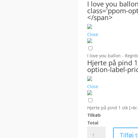
I love you ball
class='ppom-opti
</span>
Close
I love you ballon - Reg
Hjerte på pind 
option-label-pri
Close
Hjerte på pind 1 stk
[+kr
Tilkøb
Total
Blomsterbuket
Tilføj 
rød