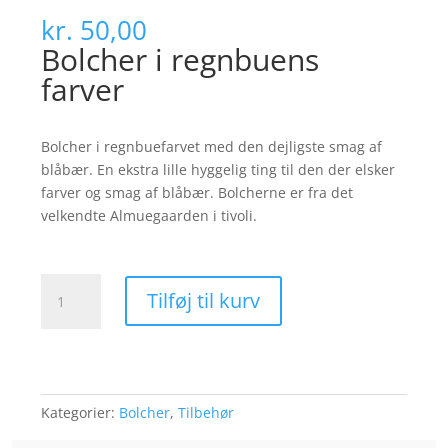
kr.
50,00
Bolcher i regnbuens
farver
Bolcher i regnbuefarvet med den dejligste smag af
blåbær. En ekstra lille hyggelig ting til den der elsker
farver og smag af blåbær. Bolcherne er fra det
velkendte Almuegaarden i tivoli.
Bolcher
Tilføj til kurv
i
regnbuens
farver
antal
Kategorier:
Bolcher
,
Tilbehør