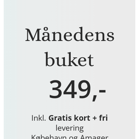
Månedens
buket
349,-
Inkl.
Gratis kort + fri
levering
Købehavn og Amager