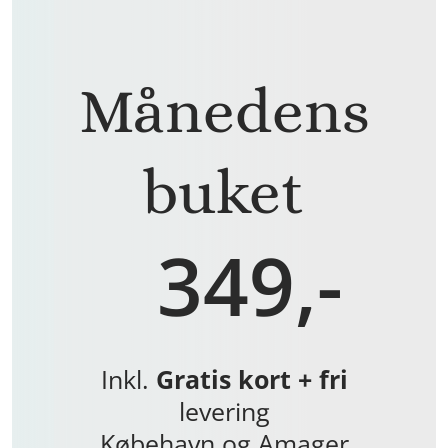
Månedens
buket
349,-
Inkl.
Gratis kort + fri
levering
Købehavn og Amager