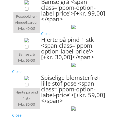
Bamse grå <span
class='ppom-option-
label-price'>[+kr. 99,00]
Rosebolcher -
</span>
AlmueGaarden
[+kr. 49,00]
Close
Hjerte på pind 1 stk
<span class='ppom-
option-label-price'>
Bamse grå
[+kr. 30,00]</span>
[+kr. 99,00]
Close
Spiselige blomsterfrø i
lille stof pose <span
class='ppom-option-
Hjerte på pind
label-price'>[+kr. 59,00]
1 stk
</span>
[+kr. 30,00]
Close