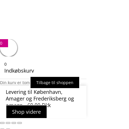
SEND BESKED
0
0
Indkøbskurv
Din kurv er tom
Tilbage til shoppen
Levering til København,
Amager og Frederiksberg og
omegn - 69,00 Dkk
Shop videre