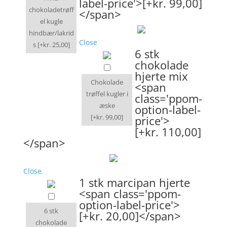
label-price'>[+kr. 99,00]
chokoladetrøff
</span>
el kugle
hindbær/lakrid
Close
s
[+kr. 25,00]
6 stk
chokolade
hjerte mix
Chokolade
<span
trøffel kugler i
class='ppom-
æske
option-label-
[+kr. 99,00]
price'>
[+kr. 110,00]
</span>
Close
1 stk marcipan hjerte
<span class='ppom-
option-label-price'>
6 stk
[+kr. 20,00]</span>
chokolade