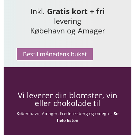
Inkl.
Gratis kort + fri
levering
Købehavn og Amager
Bestil månedens buket
Vi leverer din blomster, vin
eller chokolade til
København, Amager, Frederiksberg og omegn –
Se
hele listen