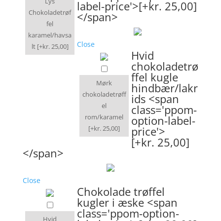
Lys
label-price'>[+kr. 25,00]
Chokoladetrøf
</span>
fel
karamel/havsa
Close
lt
[+kr. 25,00]
Hvid
chokoladetrø
ffel kugle
Mørk
hindbær/lakr
chokoladetrøff
ids <span
el
class='ppom-
rom/karamel
option-label-
[+kr. 25,00]
price'>
[+kr. 25,00]
</span>
Close
Chokolade trøffel
kugler i æske <span
class='ppom-option-
Hvid