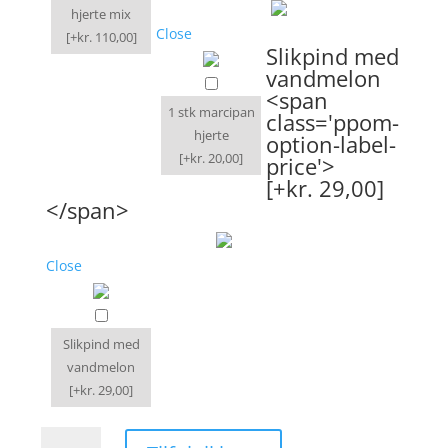
hjerte mix
Close
[+kr. 110,00]
Slikpind med
vandmelon
<span
1 stk marcipan
class='ppom-
hjerte
option-label-
[+kr. 20,00]
price'>
[+kr. 29,00]
</span>
Close
Slikpind med
vandmelon
[+kr. 29,00]
Evighedbuket