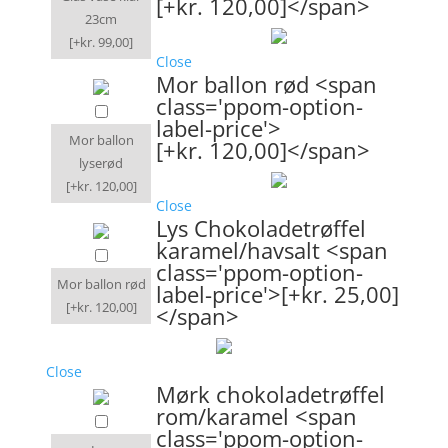
[+kr. 120,00]</span>
23cm
[+kr. 99,00]
Close
Mor ballon rød <span
class='ppom-option-
label-price'>
Mor ballon
[+kr. 120,00]</span>
lyserød
[+kr. 120,00]
Close
Lys Chokoladetrøffel
karamel/havsalt <span
class='ppom-option-
Mor ballon rød
label-price'>[+kr. 25,00]
[+kr. 120,00]
</span>
Close
Mørk chokoladetrøffel
rom/karamel <span
class='ppom-option-