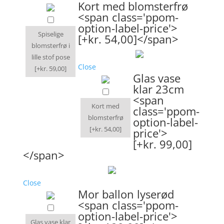
Kort med blomsterfrø
<span class='ppom-
option-label-price'>
Spiselige
[+kr. 54,00]</span>
blomsterfrø i
lille stof pose
Close
[+kr. 59,00]
Glas vase
klar 23cm
<span
Kort med
class='ppom-
blomsterfrø
option-label-
[+kr. 54,00]
price'>
[+kr. 99,00]
</span>
Close
Mor ballon lyserød
<span class='ppom-
option-label-price'>
Glas vase klar