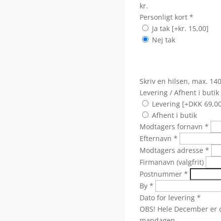
kr.
Personligt kort
*
Ja tak
[+kr. 15,00]
Nej tak
Skriv en hilsen, max. 14
Levering / Afhent i butik
Levering [+DKK 69,00
Afhent i butik
Modtagers fornavn
*
Efternavn
*
Modtagers adresse
*
Firmanavn (valgfrit)
Postnummer
*
By
*
Dato for levering
*
OBS! Hele December er d
mandagen.