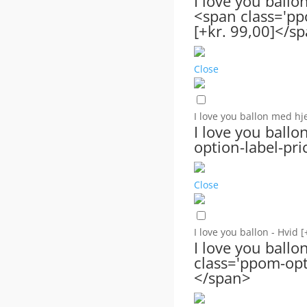
I love you ballo
<span class='pp
[+kr. 99,00]</s
Close
I love you ballon med hj
I love you ballo
option-label-pri
Close
I love you ballon - Hvid
[
I love you ball
class='ppom-opti
</span>