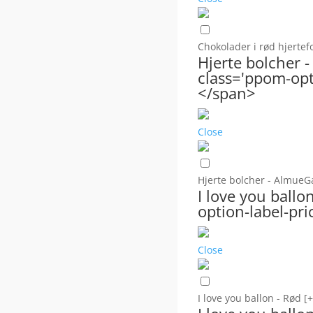
Chokolader i rød hjerte
Hjerte bolcher
class='ppom-opti
</span>
Close
Hjerte bolcher - Almue
I love you ball
option-label-pri
Close
I love you ballon - Rød
[+