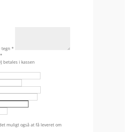
0 tegn
*
*
] betales i kassen
et muligt også at få leveret om