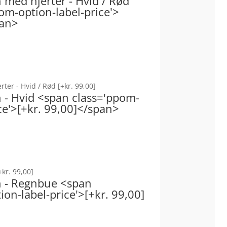
n med hjerter - Hvid / Rød
om-option-label-price'>
pan>
erter - Hvid / Rød
[+kr. 99,00]
n - Hvid <span class='ppom-
ce'>[+kr. 99,00]</span>
+kr. 99,00]
on - Regnbue <span
on-label-price'>[+kr. 99,00]