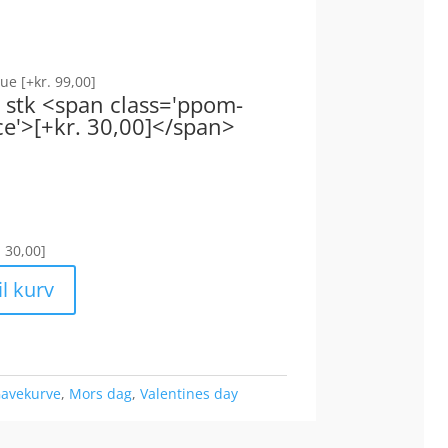
nbue
[+kr. 99,00]
1 stk <span class='ppom-
ce'>[+kr. 30,00]</span>
. 30,00]
til kurv
avekurve
,
Mors dag
,
Valentines day