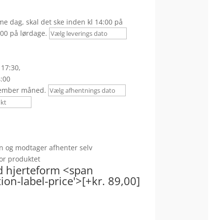
e dag, skal det ske inden kl 14:00 på
00 på lørdage.
 17:30,
4:00
ember måned.
n og modtager afhenter selv
 for produktet
d hjerteform <span
on-label-price'>[+kr. 89,00]