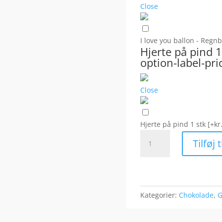
Close
I love you ballon - Reg
Hjerte på pind 
option-label-pri
Close
Hjerte på pind 1 stk
[+kr
Hjertekurven.
Tilføj 
antal
Kategorier:
Chokolade
,
G