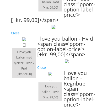
ballon - Rød
class='ppom-
[+kr. 99,00]
option-label-
price'>
[+kr. 99,00]</span>
Close
I love you ballon - Hvid
<span class='ppom-
option-label-price'>
I love you
[+kr. 99,00]</span>
ballon med
hjerter - Hvid /
Close
Rød
I love you
[+kr. 99,00]
ballon -
Regnbue
I love you
<span
ballon - Hvid
class='ppom-
[+kr. 99,00]
option-label-
price'>