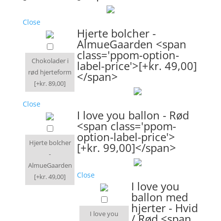
Close
Hjerte bolcher -
AlmueGaarden <span
class='ppom-option-
Chokolader i
label-price'>[+kr. 49,00]
rød hjerteform
</span>
[+kr. 89,00]
Close
I love you ballon - Rød
<span class='ppom-
option-label-price'>
Hjerte bolcher
[+kr. 99,00]</span>
-
AlmueGaarden
Close
[+kr. 49,00]
I love you
ballon med
hjerter - Hvid
I love you
/ Rød <span