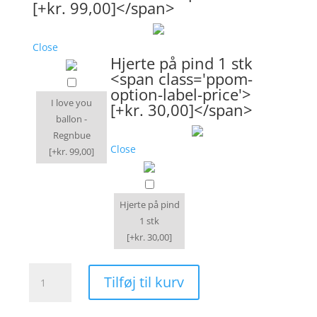
[+kr. 99,00]</span>
Close
Hjerte på pind 1 stk
<span class='ppom-
option-label-price'>
I love you
[+kr. 30,00]</span>
ballon -
Regnbue
Close
[+kr. 99,00]
Hjerte på pind
1 stk
[+kr. 30,00]
Rosen
Tilføj til kurv
bolcher
antal