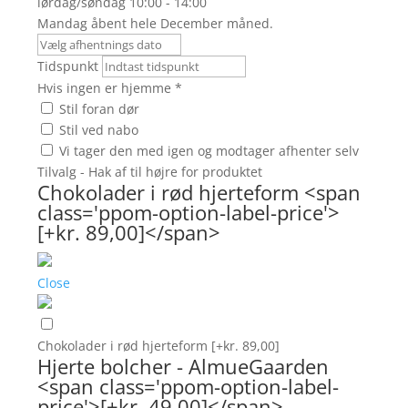
lørdag/søndag 10:00 - 14:00
Mandag åbent hele December måned.
Tidspunkt
Hvis ingen er hjemme
*
Stil foran dør
Stil ved nabo
Vi tager den med igen og modtager afhenter selv
Tilvalg - Hak af til højre for produktet
Chokolader i rød hjerteform <span
class='ppom-option-label-price'>
[+kr. 89,00]</span>
Close
Chokolader i rød hjerteform
[+kr. 89,00]
Hjerte bolcher - AlmueGaarden
<span class='ppom-option-label-
price'>[+kr. 49,00]</span>