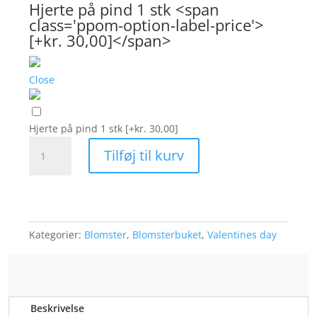
Hjerte på pind 1 stk <span
class='ppom-option-label-price'>
[+kr. 30,00]</span>
Close
Hjerte på pind 1 stk
[+kr. 30,00]
Tro
Tilføj til kurv
håb
og
kærlighed
antal
Kategorier:
Blomster
,
Blomsterbuket
,
Valentines day
Beskrivelse