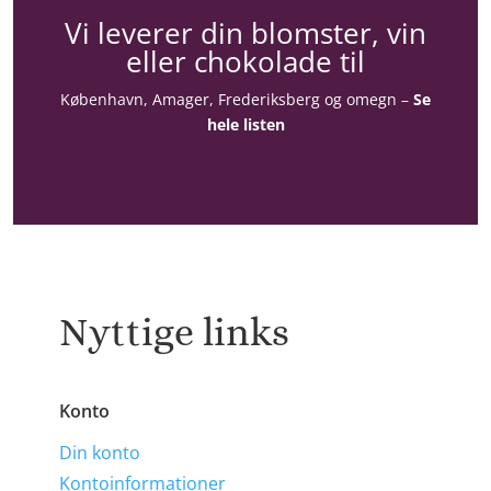
Vi leverer din blomster, vin
eller chokolade til
København, Amager, Frederiksberg og omegn –
Se
hele listen
Nyttige links
Konto
Din konto
Kontoinformationer