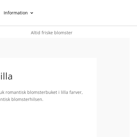
Information
Altid friske blomster
0
illa
muk romantisk blomsterbuket i lilla farver,
antisk blomsterhilsen.