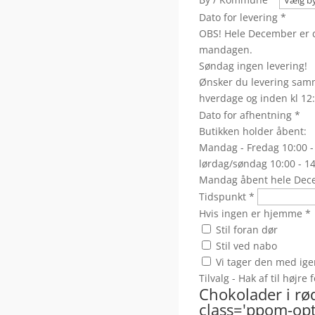
Dato for levering
*
OBS! Hele December er d
mandagen.
Søndag ingen levering!
Ønsker du levering samm
hverdage og inden kl 12:
Dato for afhentning
*
Butikken holder åbent:
Mandag - Fredag 10:00 -
lørdag/søndag 10:00 - 1
Mandag åbent hele Dec
Tidspunkt
*
Hvis ingen er hjemme
*
Stil foran dør
Stil ved nabo
Vi tager den med ige
Tilvalg - Hak af til højre
Chokolader i rø
class='ppom-opti