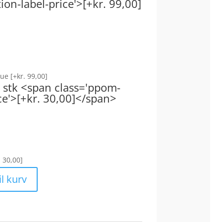
on-label-price'>[+kr. 99,00]
nbue
[+kr. 99,00]
1 stk <span class='ppom-
ce'>[+kr. 30,00]</span>
. 30,00]
til kurv