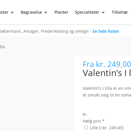
ster
Begravelse
Planter
Specialiteter
Tilbehør
København, Amager, Frederiksberg og omegn -
Se hele listen
lla
Fra
kr. 249,0
Valentin’s I l
Valentin’s i lilla er en s
et smukt valg til en rom
kr.
Vælg pris
*
Lille
[+kr. 249,00]