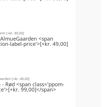
form
[+kr. 89,00]
 - AlmueGaarden <span
on-label-price'>[+kr. 49,00]
Gaarden
[+kr. 49,00]
on - Rød <span class='ppom-
ce'>[+kr. 99,00]</span>