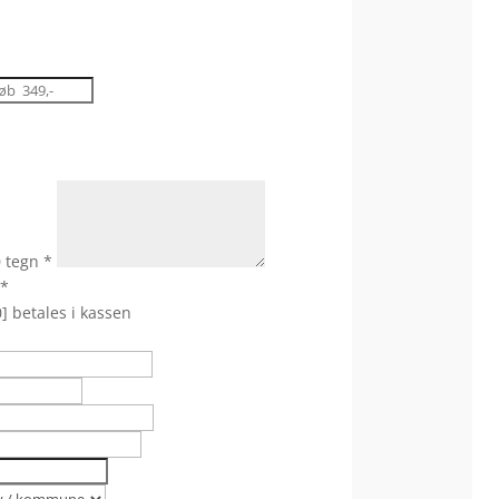
0 tegn
*
*
] betales i kassen