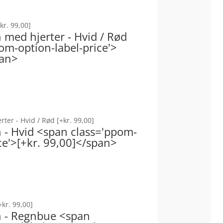
kr. 99,00]
n med hjerter - Hvid / Rød
om-option-label-price'>
pan>
erter - Hvid / Rød
[+kr. 99,00]
n - Hvid <span class='ppom-
ce'>[+kr. 99,00]</span>
+kr. 99,00]
on - Regnbue <span