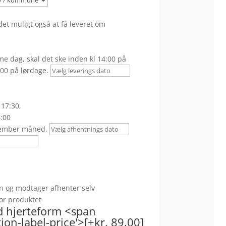
et muligt også at få leveret om
e dag, skal det ske inden kl 14:00 på
00 på lørdage.
 17:30,
4:00
ember måned.
n og modtager afhenter selv
 for produktet
d hjerteform <span
on-label-price'>[+kr. 89,00]