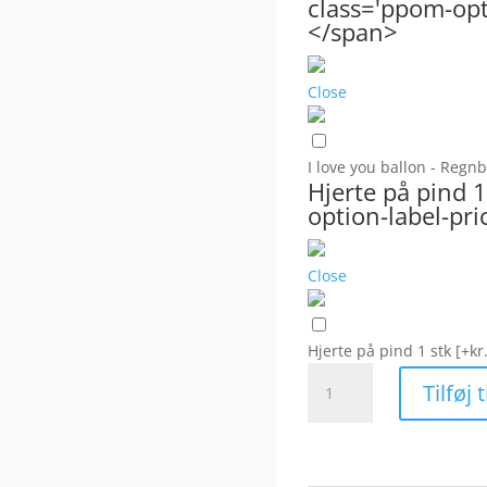
class='ppom-opti
</span>
Close
I love you ballon - Reg
Hjerte på pind 
option-label-pri
Close
Hjerte på pind 1 stk
[+kr
Valentin’s
Tilføj 
I
lilla
antal