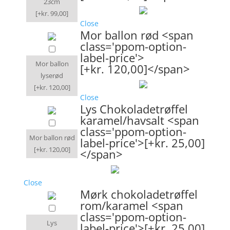
23cm
[+kr. 99,00]
Close
Mor ballon rød <span
class='ppom-option-
label-price'>
Mor ballon
[+kr. 120,00]</span>
lyserød
[+kr. 120,00]
Close
Lys Chokoladetrøffel
karamel/havsalt <span
class='ppom-option-
Mor ballon rød
label-price'>[+kr. 25,00]
[+kr. 120,00]
</span>
Close
Mørk chokoladetrøffel
rom/karamel <span
class='ppom-option-
Lys
label-price'>[+kr. 25,00]