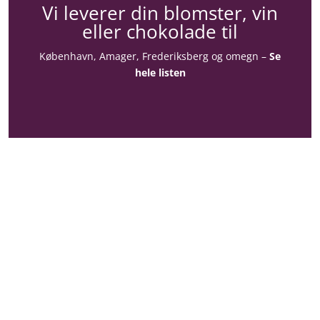
Vi leverer din blomster, vin
eller chokolade til
København, Amager, Frederiksberg og omegn –
Se
hele listen
Konto
Din konto
Kontoinformationer