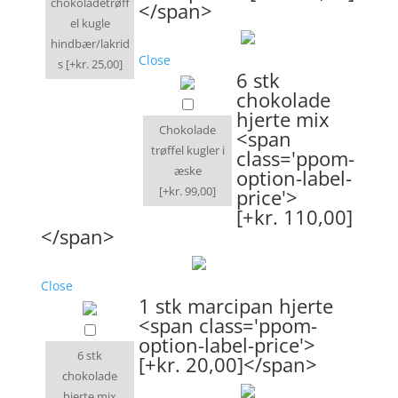
chokoladetrøff
</span>
el kugle
hindbær/lakrid
Close
s
[+kr. 25,00]
6 stk
chokolade
hjerte mix
Chokolade
<span
trøffel kugler i
class='ppom-
æske
option-label-
[+kr. 99,00]
price'>
[+kr. 110,00]
</span>
Close
1 stk marcipan hjerte
<span class='ppom-
option-label-price'>
6 stk
[+kr. 20,00]</span>
chokolade
hjerte mix