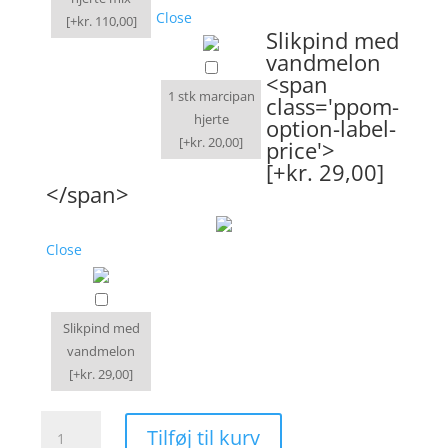
Close
[+kr. 110,00]
Slikpind med
vandmelon
<span
1 stk marcipan
class='ppom-
hjerte
option-label-
[+kr. 20,00]
price'>
[+kr. 29,00]
</span>
Close
Slikpind med
vandmelon
[+kr. 29,00]
Blomsterbuket
Tilføj til kurv
glad