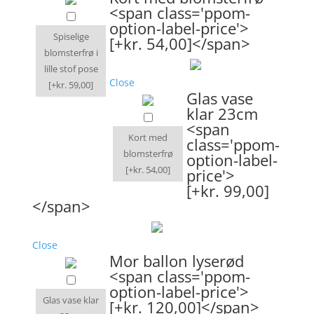
<span class='ppom-
option-label-price'>
Spiselige
[+kr. 54,00]</span>
blomsterfrø i
lille stof pose
Close
[+kr. 59,00]
Glas vase
klar 23cm
<span
Kort med
class='ppom-
blomsterfrø
option-label-
[+kr. 54,00]
price'>
[+kr. 99,00]
</span>
Close
Mor ballon lyserød
<span class='ppom-
option-label-price'>
Glas vase klar
[+kr. 120,00]</span>