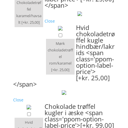
Chokoladetrøf
</span>
fel
karamel/havsa
Close
lt
[+kr. 25,00]
Hvid
chokoladetrø
ffel kugle
Mørk
hindbær/lakr
chokoladetrøff
ids <span
el
class='ppom-
rom/karamel
option-label-
[+kr. 25,00]
price'>
[+kr. 25,00]
</span>
Close
Chokolade trøffel
kugler i æske <span
class='ppom-option-
Hvid
label-price'>[+kr. 99,00]