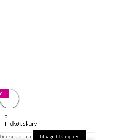
Email
Besked
12 + 1
=
SEND BESKED
0
0
Indkøbskurv
Din kurv er tom
Tilbage til shoppen