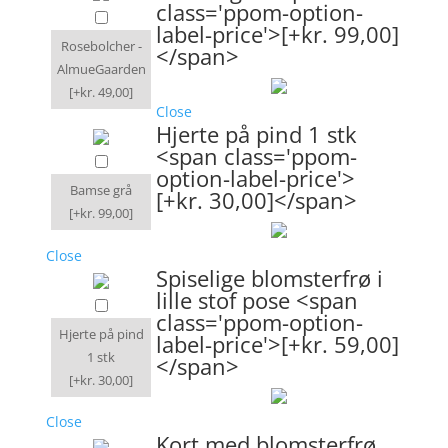
class='ppom-option-
label-price'>[+kr. 99,00]
Rosebolcher -
</span>
AlmueGaarden
[+kr. 49,00]
Close
Hjerte på pind 1 stk
<span class='ppom-
option-label-price'>
Bamse grå
[+kr. 30,00]</span>
[+kr. 99,00]
Close
Spiselige blomsterfrø i
lille stof pose <span
class='ppom-option-
Hjerte på pind
label-price'>[+kr. 59,00]
1 stk
</span>
[+kr. 30,00]
Close
Kort med blomsterfrø