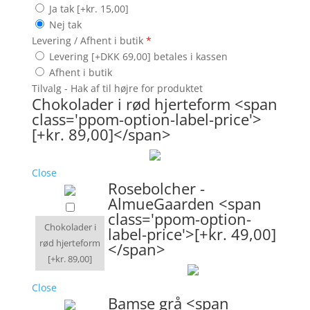
Ja tak
[+kr. 15,00]
Nej tak
Levering / Afhent i butik
*
Levering [+DKK 69,00] betales i kassen
Afhent i butik
Tilvalg - Hak af til højre for produktet
Chokolader i rød hjerteform <span
class='ppom-option-label-price'>
[+kr. 89,00]</span>
Close
Rosebolcher -
AlmueGaarden <span
class='ppom-option-
Chokolader i
label-price'>[+kr. 49,00]
rød hjerteform
</span>
[+kr. 89,00]
Close
Bamse grå <span