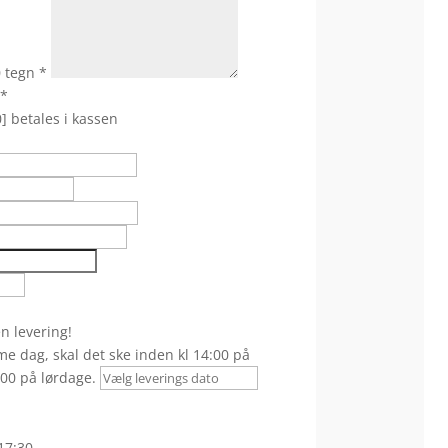
0 tegn
*
*
] betales i kassen
 levering!
e dag, skal det ske inden kl 14:00 på
00 på lørdage.
17:30,