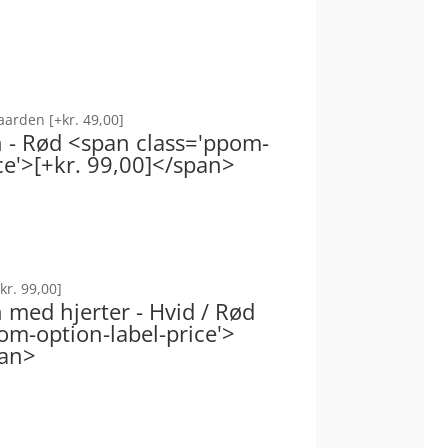
Gaarden
[+kr. 49,00]
on - Rød <span class='ppom-
ce'>[+kr. 99,00]</span>
kr. 99,00]
n med hjerter - Hvid / Rød
om-option-label-price'>
pan>