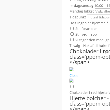
lørdag/søndag 10:00 - 1
Mandag lukket
Tidspunkt
Hvis ingen er hjemme
*
Stil foran dør
Stil ved nabo
Vi tager den med ige
Tilvalg - Hak af til højre
Chokolader i rø
class='ppom-opti
</span>
Close
Chokolader i rød hjerte
Hjerte bolcher
class='ppom-opti
</span>