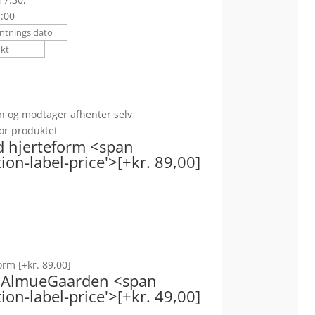
4:00
n og modtager afhenter selv
 for produktet
d hjerteform <span
on-label-price'>[+kr. 89,00]
form
[+kr. 89,00]
 - AlmueGaarden <span
on-label-price'>[+kr. 49,00]