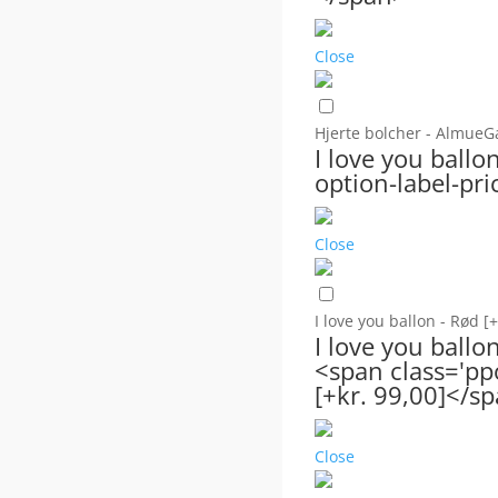
Close
Hjerte bolcher - Almue
I love you ball
option-label-pri
Close
I love you ballon - Rød
[+
I love you ballo
<span class='pp
[+kr. 99,00]</s
Close