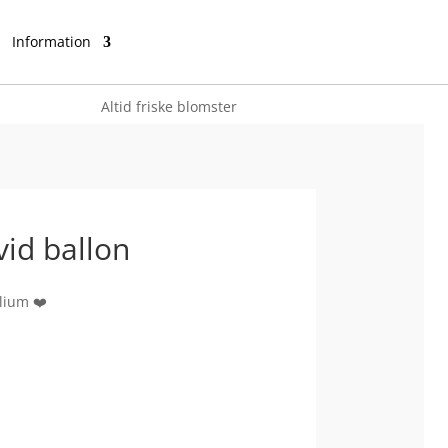
Information
Altid friske blomster
vid ballon
lium ❤️