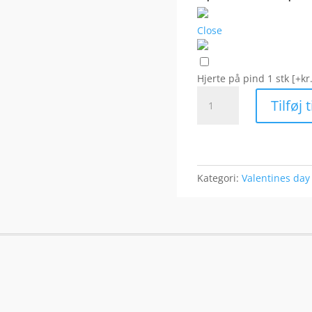
Close
Hjerte på pind 1 stk
[+kr
I
Tilføj 
love
you
hvid
ballon
antal
Kategori:
Valentines day