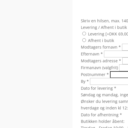
Skriv en hilsen, max. 14
Levering / Afhent i butik
Levering [+DKK 69,00
Afhent i butik
Modtagers fornavn
*
Efternavn
*
Modtagers adresse
*
Firmanavn (valgfrit)
Postnummer
*
By
*
Dato for levering
*
Søndag og mandag, ingen
Ønsker du levering samm
hverdage og inden kl 12:
Dato for afhentning
*
Butikken holder åbent:
Tirsdag - Fredag 10:00 - 